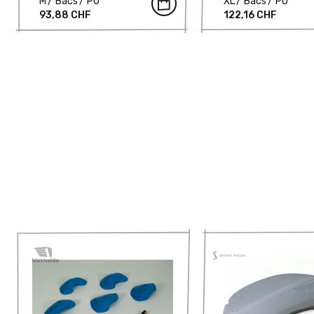
M
Bacs
PU
XL
Bacs
PU
93,88 CHF
122,16 CHF