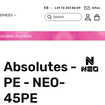
FR
+41 76 203 50 09
Infos
ERVICES
 les délais de livraison
.
Absolutes -
PE - NEO-
45PE