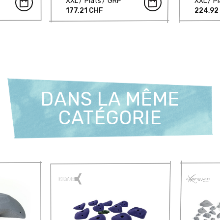
XXL
Plats
GRP
XXL
Pl
177,21 CHF
224,92
DANS LA MÊME
CATÉGORIE