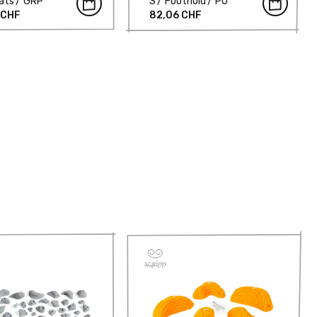
ats
GRP
S
Foothold
PU
 CHF
82,06 CHF