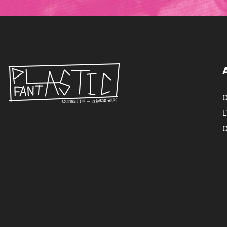
C
L
C