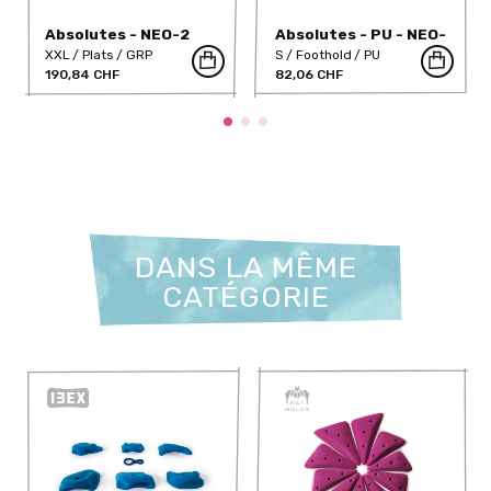
Absolutes - NEO-2
Absolutes - PU - NEO-
43PU
XXL
Plats
GRP
S
Foothold
PU
190,84 CHF
82,06 CHF
DANS LA MÊME
CATÉGORIE