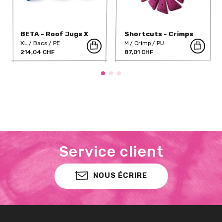
BETA - Roof Jugs X
Shortcuts - Crimps
Large II PE
Large
XL
Bacs
PE
M
Crimp
PU
214,04 CHF
87,01 CHF
Service client
NOUS ÉCRIRE