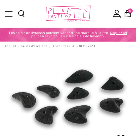
0
Les délais de livraison peuvent varier d'une marque à l'autre.
Cliquez ici
pour en savoir plus sur les délais de livraison
.
Accueil
Prises d'escalade
Absolutes - PU - NEO-30PU