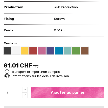
Production
360 Production
Fixing
Screws
Poids
0.51 kg
Couleur
Black RAL 9005
White
Yellow RAL 1018
Red RAL 3000
Pink RAL 4003
US Purple S4050 - R60B/M
Blue RAL 5015
Mint RAL 6027
Brown RAL 80
Brigth Green RAL 60
81,01 CHF
TTC
Transport et import non compris
Informations sur les délais de livraison
Ajouter au panier