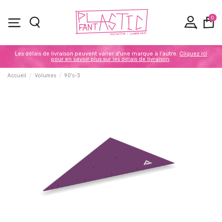
0
Les délais de livraison peuvent varier d'une marque à l'autre.
Cliquez ici
pour en savoir plus sur les délais de livraison
.
Accueil
Volumes
90's-3