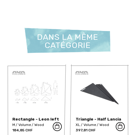
DANS LA MÊME
CATÉGORIE
Rectangle - Leon left
Triangle - Half Lancia
S
pair L
M
Volume
Wood
XL
Volume
Wood
184,85 CHF
397,81 CHF