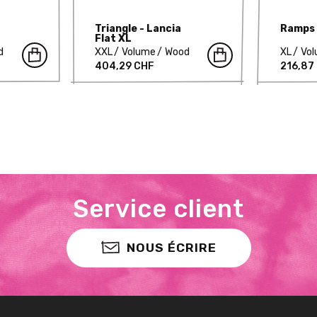
Triangle - Lancia
Ramps 
Flat XL
d
XXL
Volume
Wood
XL
Vo
404,29 CHF
216,87
Service client
NOUS ÉCRIRE