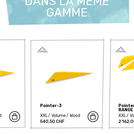
DANS LA MÊME
GAMME
Pointer-3
Pointe
RANGE
d
XXL
Volume
Wood
XXL
V
540,50 CHF
2 162,