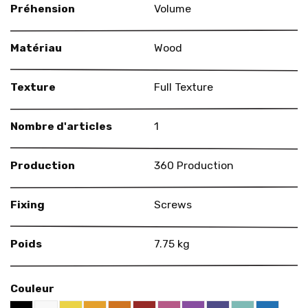
Préhension
Volume
Matériau
Wood
Texture
Full Texture
Nombre d'articles
1
Production
360 Production
Fixing
Screws
Poids
7.75 kg
Couleur
Black RAL 9005
White
Yellow RAL 1018
Deep Orange RAL 2011
Red RAL 3000
Pink RAL 4003
Violet RAL 4008
US Purple S4050
Mint RAL 60
Blue RA
Apricot Orange RAL 1033