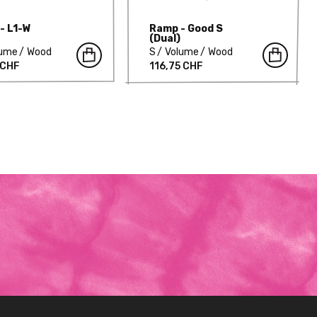
- L1-W
Ramp - Good S
(Dual)
lume
Wood
S
Volume
Wood
 CHF
116,75 CHF