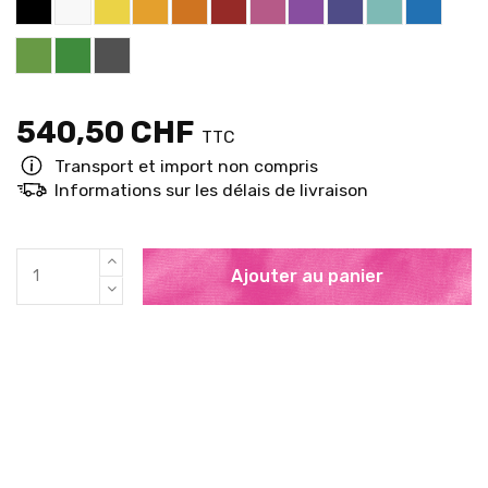
Brigth Green RAL 6018
Pure Green RAL 6037
Grey RAL 7001
540,50 CHF
TTC
Transport et import non compris
Informations sur les délais de livraison
Ajouter au panier