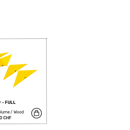
r - FULL
olume
Wood
00 CHF