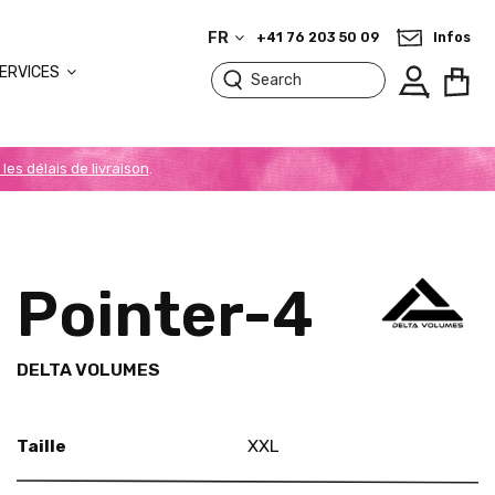
FR
+41 76 203 50 09
Infos
ERVICES
 les délais de livraison
.
Pointer-4
DELTA VOLUMES
Taille
XXL