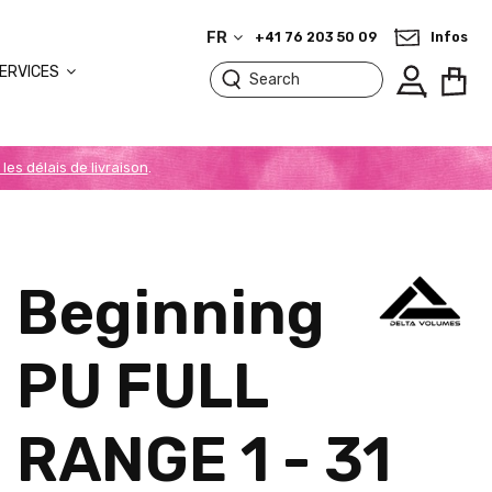
FR
+41 76 203 50 09
Infos
ERVICES
 les délais de livraison
.
Beginning
PU FULL
RANGE 1 - 31