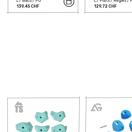
L
Bacs
PU
L
Plats
Règles
139,45 CHF
129,72 CHF