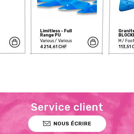
Limitless - Full
Granite
Range PU
BLOCK
Various
Various
M
Foo
4 214,61 CHF
113,51
Service client
NOUS ÉCRIRE