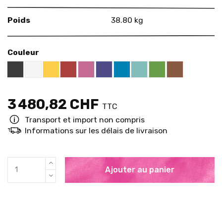
Poids
38.80 kg
Couleur
Black RAL 9005
White
Yellow RAL 1018
Red RAL 3000
Pink RAL 4003
US Purple S4050 - R60B/M
Blue RAL 5015
Mint RAL 6027
Brown RAL 
Brigth Green RAL
3 480,82 CHF
TTC
Transport et import non compris
Informations sur les délais de livraison
Ajouter au panier