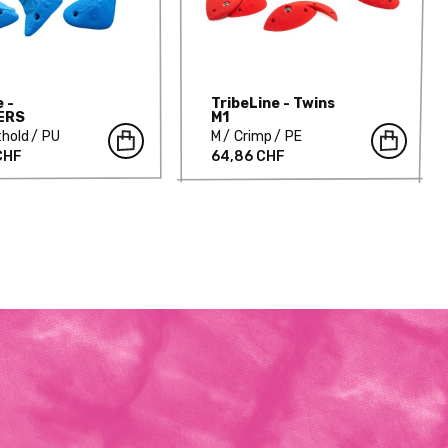
 -
TribeLine - Twins
ERS
M1
thold
PU
M
Crimp
PE
 CHF
64,86 CHF