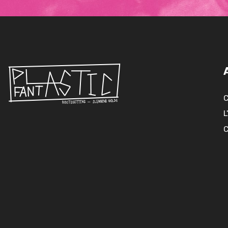
C
L
C