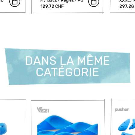
PU
M
Bacs
Règles
PU
XXXL
129,72 CHF
297,28
DANS LA MÊME
CATÉGORIE