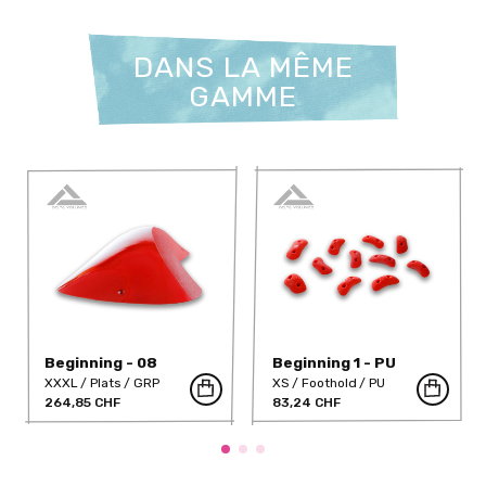
DANS LA MÊME
GAMME
Beginning - 08
Beginning 1 - PU
XXXL
Plats
GRP
XS
Foothold
PU
264,85 CHF
83,24 CHF