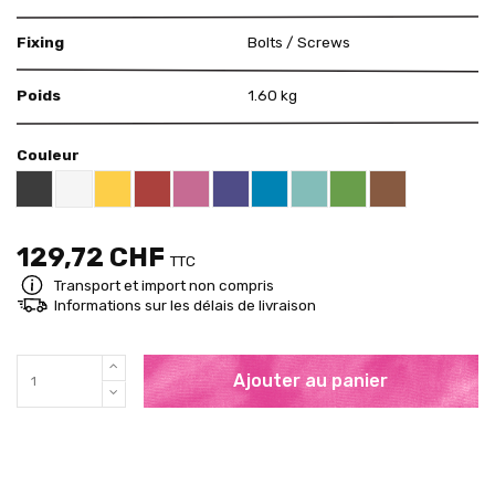
Fixing
Bolts / Screws
Poids
1.60 kg
Couleur
Black RAL 9005
White
Yellow RAL 1018
Red RAL 3000
Pink RAL 4003
US Purple S4050 - R60B/M
Blue RAL 5015
Mint RAL 6027
Brown RAL 80
Brigth Green RAL 60
129,72 CHF
TTC
Transport et import non compris
Informations sur les délais de livraison
Ajouter au panier