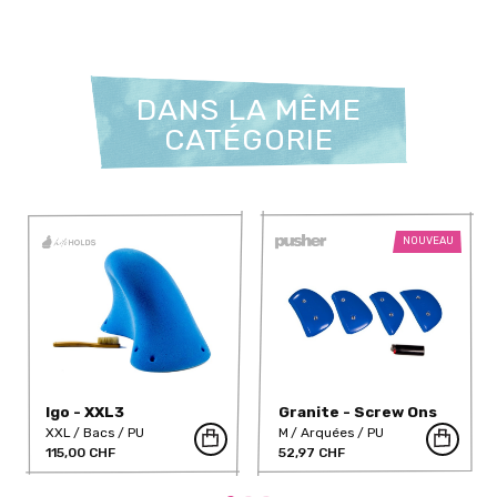
DANS LA MÊME
CATÉGORIE
NOUVEAU
Igo - XXL3
Granite - Screw Ons
01 DT
XXL
Bacs
PU
M
Arquées
PU
115,00 CHF
52,97 CHF