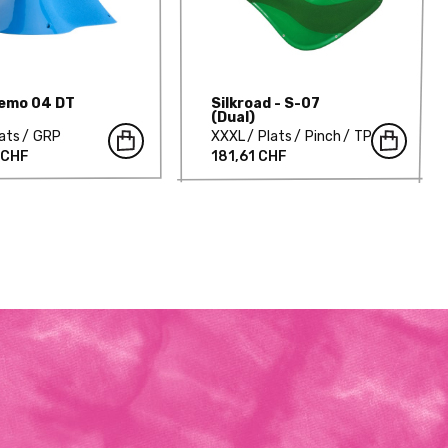
Nemo 04 DT
Silkroad - S-07
(Dual)
ats
GRP
XXXL
Plats
Pinch
TP
 CHF
181,61 CHF