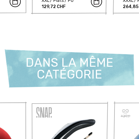
XXL
Plats
PU
XXXL
129,72 CHF
264,85
DANS LA MÊME
CATÉGORIE