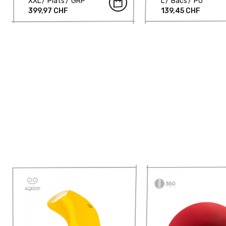
XXL
Plats
GRP
L
Bacs
PU
399,97 CHF
139,45 CHF