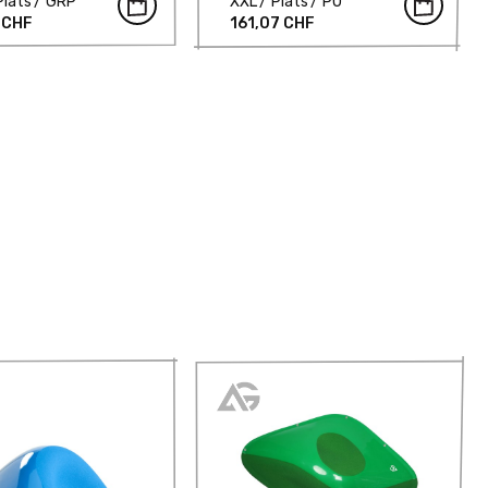
Plats
GRP
XXL
Plats
PU
 CHF
161,07 CHF