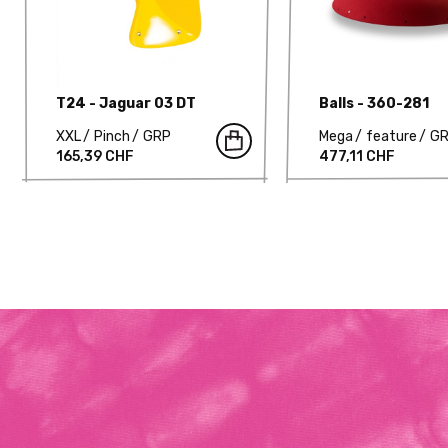
T24 - Jaguar 03 DT
Balls - 360-281
XXL
Pinch
GRP
Mega
feature
G
165,39 CHF
477,11 CHF