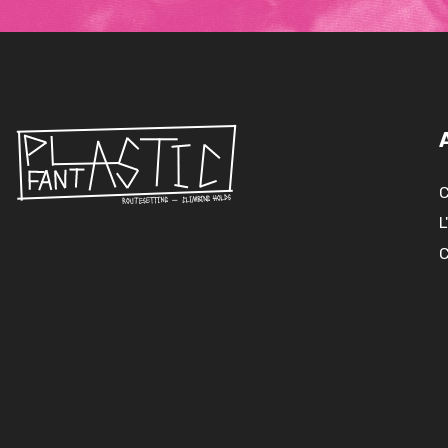
C
L
C