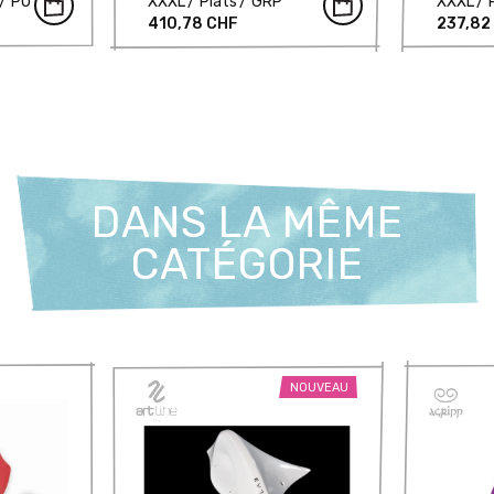
PU
XXXL
Plats
GRP
XXXL
410,78 CHF
237,82
DANS LA MÊME
CATÉGORIE
NOUVEAU