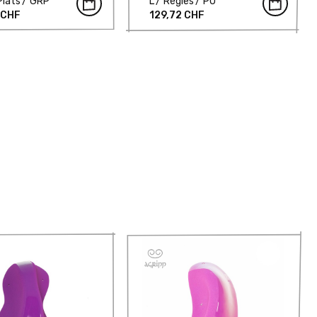
Plats
GRP
L
Règles
PU
 CHF
129,72 CHF