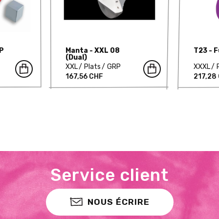
P
Manta - XXL 08
T23 - 
(Dual)
XXL
Plats
GRP
XXXL
167,56 CHF
217,28
Service client
NOUS ÉCRIRE