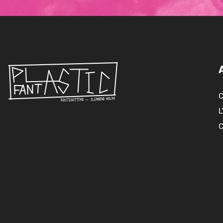
C
L
C