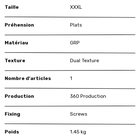
Taille
XXXL
Préhension
Plats
Matériau
GRP
Texture
Dual Texture
Nombre d'articles
1
Production
360 Production
Fixing
Screws
Poids
1.45 kg