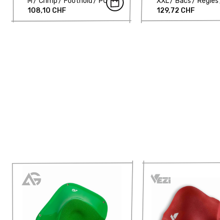
M
Crimp
Foothold
PU
XXL
Bacs
Règles
108,10 CHF
129,72 CHF