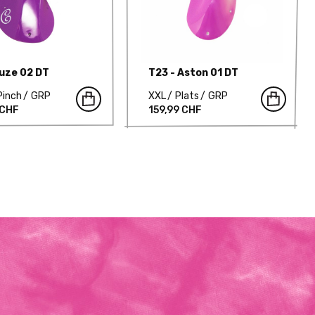
Fuze 02 DT
T23 - Aston 01 DT
Pinch
GRP
XXL
Plats
GRP
 CHF
159,99 CHF