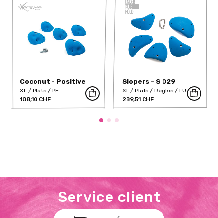
Coconut - Positive
Slopers - S 029
Slopers 2
XL
Plats
PE
XL
Plats
Règles
PU
108,10 CHF
289,51 CHF
Service client