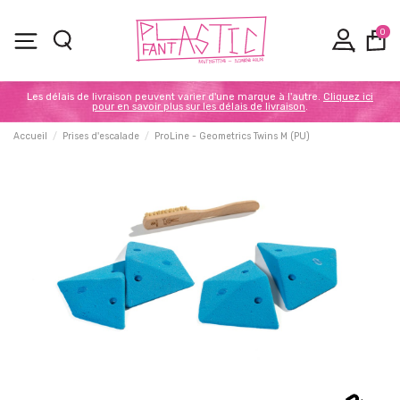
0
Les délais de livraison peuvent varier d'une marque à l'autre.
Cliquez ici
pour en savoir plus sur les délais de livraison
.
Accueil
Prises d'escalade
ProLine - Geometrics Twins M (PU)