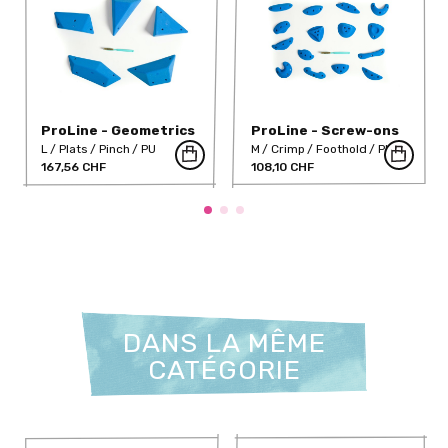
ProLine - Geometrics
ProLine - Screw-ons
6 (PU)
04 (PU)
L
Plats
Pinch
PU
M
Crimp
Foothold
PU
167,56 CHF
108,10 CHF
DANS LA MÊME
CATÉGORIE