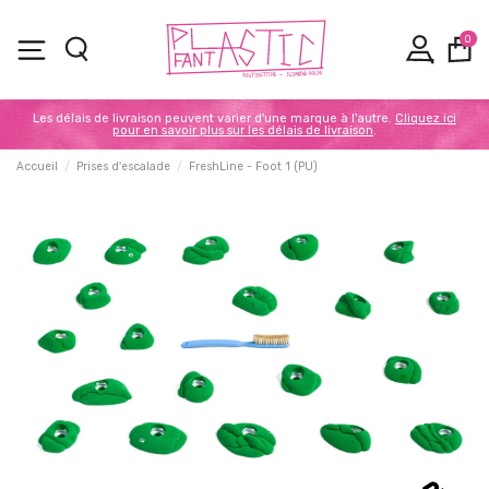
0
Les délais de livraison peuvent varier d'une marque à l'autre.
Cliquez ici
pour en savoir plus sur les délais de livraison
.
Accueil
Prises d'escalade
FreshLine - Foot 1 (PU)