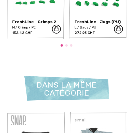
FreshLine - Crimps 2
FreshLine - Jugs (PU)
M
Crimp
PE
L
Bacs
PU
132,42 CHF
272,95 CHF
DANS LA MÊME
CATÉGORIE