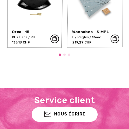
Orca - 15
Wannabes - SIMPL-
6H-T
XL
Bacs
PU
L
Règles
Wood
135,13 CHF
219,29 CHF
Service client
NOUS ÉCRIRE