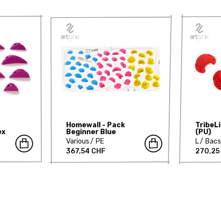
Homewall - Pack
TribeLi
ex
Beginner Blue
(PU)
Various
PE
L
Bac
367,54 CHF
270,25