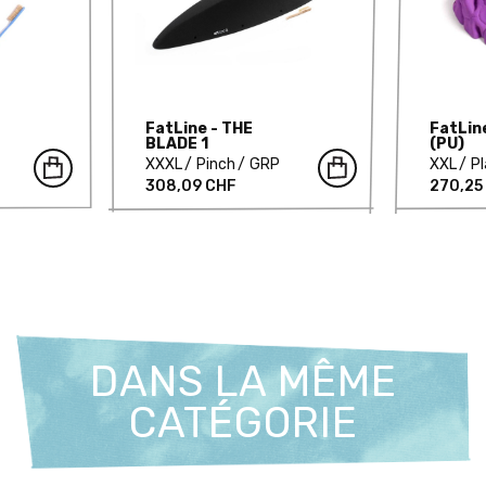
FatLine - THE
FatLine
BLADE 1
(PU)
XXXL
Pinch
GRP
XXL
Pl
308,09 CHF
270,25
DANS LA MÊME
CATÉGORIE