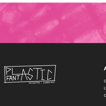
C
L
C