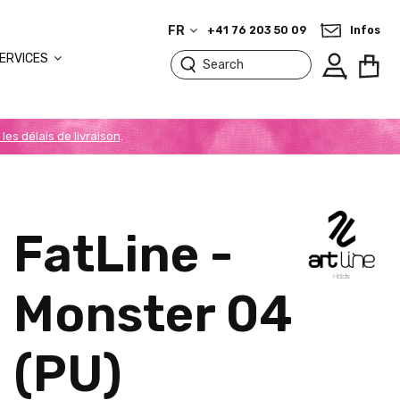
FR
+41 76 203 50 09
Infos
ERVICES
 les délais de livraison
.
FatLine -
Monster 04
(PU)