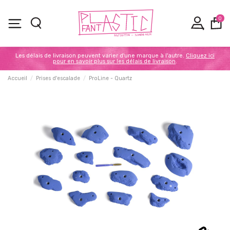
0
Les délais de livraison peuvent varier d'une marque à l'autre.
Cliquez ici
pour en savoir plus sur les délais de livraison
.
Accueil
Prises d'escalade
ProLine - Quartz