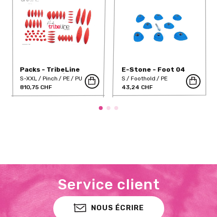
Packs - TribeLine
E-Stone - Foot 04
Pinches (PE/PU)
S-XXL
Pinch
PE
PU
S
Foothold
PE
810,75 CHF
43,24 CHF
Service client
NOUS ÉCRIRE