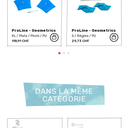
ProLine - Geometrics
ProLine - Geometrics
4 (PU)
Twins S (PU)
XL
Plats
Pinch
PU
S
Règles
PU
118,91 CHF
29,73 CHF
DANS LA MÊME
CATÉGORIE