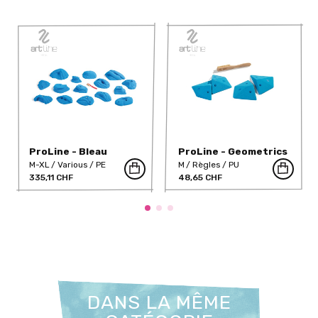
ProLine - Bleau
ProLine - Geometrics
Twins M (PU)
M-XL
Various
PE
M
Règles
PU
335,11 CHF
48,65 CHF
DANS LA MÊME