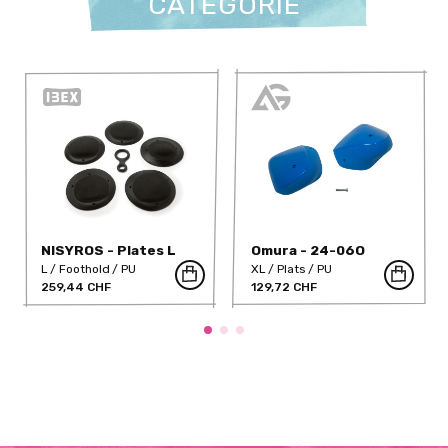
CATÉGORIE
NISYROS - Plates L
Omura - 24-06O
Screw on PU
L
Foothold
PU
XL
Plats
PU
259,44 CHF
129,72 CHF