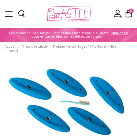
0
Les délais de livraison peuvent varier d'une marque à l'autre.
Cliquez ici
pour en savoir plus sur les délais de livraison
.
Accueil
Prises d'escalade
ProLine - Incut Edges 1 (ProModel - Mike
Fuselier)