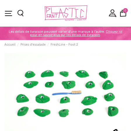
0
Les délais de livraison peuvent varier d'une marque à l'autre.
Cliquez ici
pour en savoir plus sur les délais de livraison
.
Accueil
Prises d'escalade
FreshLine - Foot 2