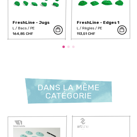
FreshLine - Jugs
FreshLine - Edges 1
L
Bacs
PE
L
Règles
PE
164,85 CHF
113,51 CHF
DANS LA MÊME
CATÉGORIE