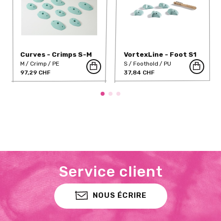
Curves - Crimps S-M
VortexLine - Foot S1
DT PU
M
Crimp
PE
S
Foothold
PU
97,29 CHF
37,84 CHF
Service client
NOUS ÉCRIRE