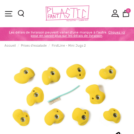
0
Les délais de livraison peuvent varier d'une marque à l'autre.
Cliquez ici
pour en savoir plus sur les délais de livraison
.
Accueil
Prises d'escalade
FirstLine - Mini Jugs 2