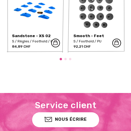
Sandstone - XS 02
Smooth - Feet
S
Règles
Foothold
PU
S
Foothold
PU
84,89 CHF
92,21 CHF
Service client
NOUS ÉCRIRE