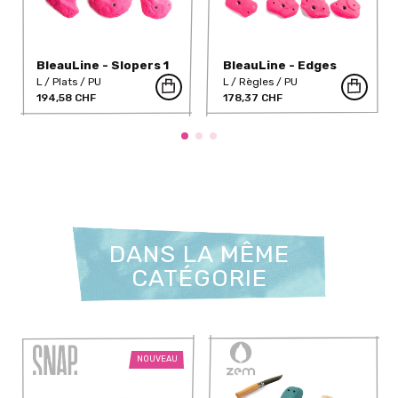
BleauLine - Slopers 1
BleauLine - Edges
(PU)
(PU)
L
Plats
PU
L
Règles
PU
194,58 CHF
178,37 CHF
DANS LA MÊME
CATÉGORIE
NOUVEAU