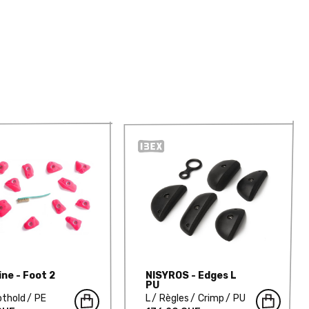
ne - Foot 2
NISYROS - Edges L
PU
othold
PE
L
Règles
Crimp
PU