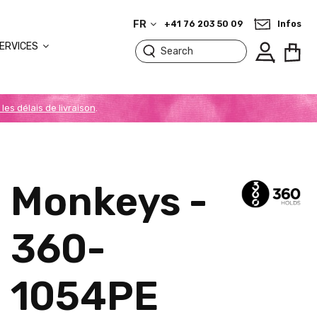
FR
+41 76 203 50 09
Infos
ERVICES
 les délais de livraison
.
Monkeys -
360-
1054PE