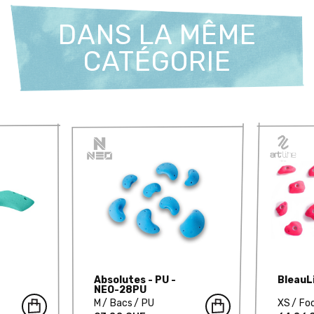
DANS LA MÊME
CATÉGORIE
Absolutes - PU -
BleauLi
NEO-28PU
M
Bacs
PU
XS
Fo