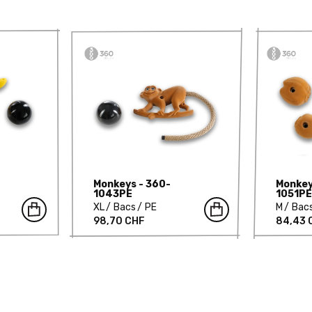
Monkeys - 360-
Monkey
1043PE
1051P
XL
Bacs
PE
M
Bac
98,70 CHF
84,43 