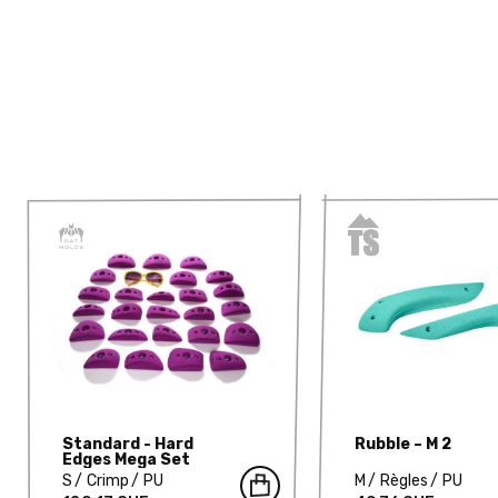
Standard - Hard
Rubble – M 2
Edges Mega Set
S
Crimp
PU
M
Règles
PU