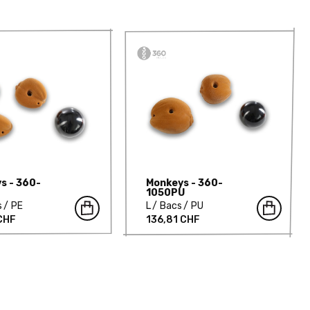
s - 360-
Monkeys - 360-
E
1050PU
s
PE
L
Bacs
PU
CHF
136,81 CHF