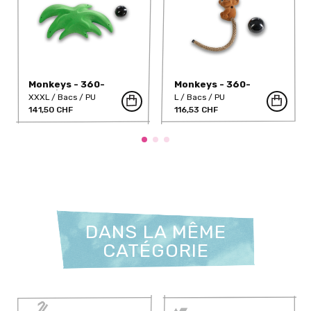
Monkeys - 360-
Monkeys - 360-
1048/1PU
1046PU
XXXL
Bacs
PU
L
Bacs
PU
141,50 CHF
116,53 CHF
DANS LA MÊME
CATÉGORIE