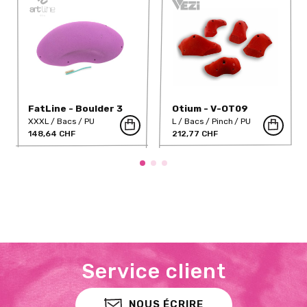
FatLine - Boulder 3
Otium - V-OT09
(PU)
XXXL
Bacs
PU
L
Bacs
Pinch
PU
148,64 CHF
212,77 CHF
Service client
NOUS ÉCRIRE