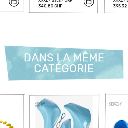
XXXL
Bacs
GRP
XXXL
340,80 CHF
395,32
DANS LA MÊME
CATÉGORIE