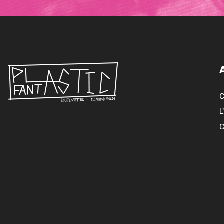
C
L
C