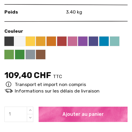
Poids
3.40 kg
Couleur
Black RAL 9005
White
Yellow RAL 1018
Apricot Orange RAL 1033
Deep Orange RAL 2011
Red RAL 3000
Pink RAL 4003
Violet RAL 4008
US Purple S4050
Blue RAL 501
Mint RA
Pure Green RAL 6037
Grey RAL 7001
Brown RAL 8003
Brigth Green RAL 6018
109,40 CHF
TTC
Transport et import non compris
Informations sur les délais de livraison
Ajouter au panier