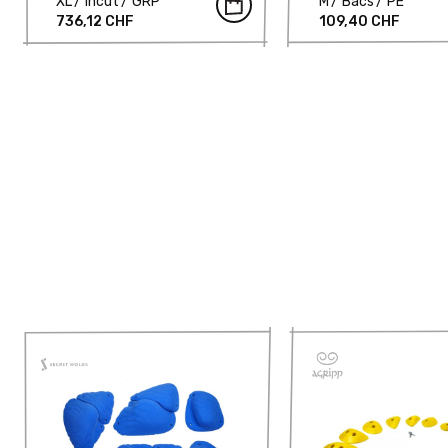
XL
Incut
GRP
M
Bacs
PE
736,12 CHF
109,40 CHF