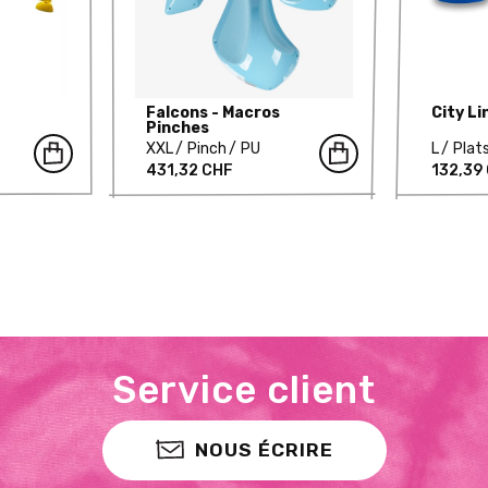
Falcons - Macros
City L
Pinches
XXL
Pinch
PU
L
Plat
431,32 CHF
132,39
Service client
NOUS ÉCRIRE