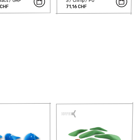
Bacs
GRP
S
Crimp
PU
 CHF
71,16 CHF