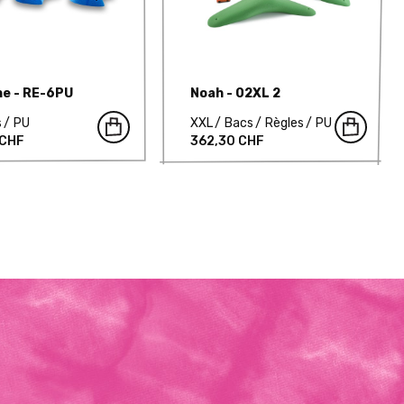
ine - RE-6PU
Noah - 02XL 2
s
PU
XXL
Bacs
Règles
PU
 CHF
362,30 CHF