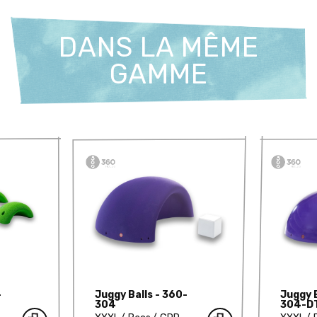
DANS LA MÊME
GAMME
-
Juggy Balls - 360-
Juggy B
304
304-D