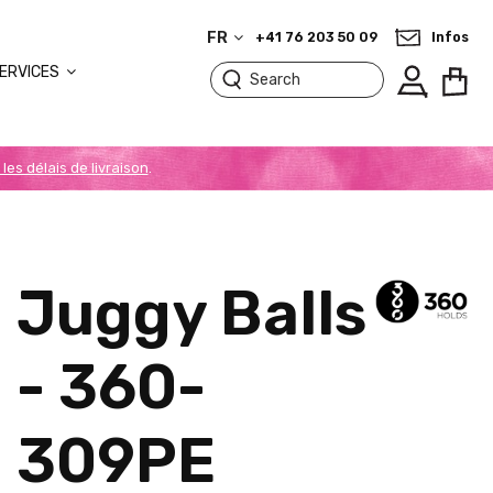
FR
+41 76 203 50 09
Infos
ERVICES
 les délais de livraison
.
Juggy Balls
- 360-
309PE