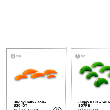
Juggy Balls - 360-
Juggy Balls - 360
320-DT
307PE