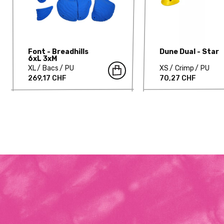
Font - Breadhills
Dune Dual - Star
6xL 3xM
XL
Bacs
PU
XS
Crimp
PU
269,17 CHF
70,27 CHF