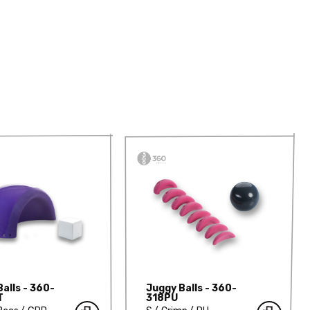
alls - 360-
Juggy Balls - 360-
T
318PU