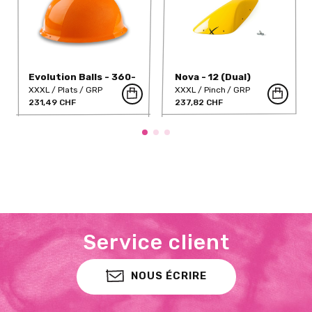
Evolution Balls - 360-
Nova - 12 (Dual)
701-DT
XXXL
Plats
GRP
XXXL
Pinch
GRP
231,49 CHF
237,82 CHF
Service client
NOUS ÉCRIRE