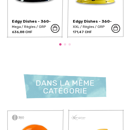
Edgy Dishes - 360-
Edgy Dishes - 360-
481-DT
487-B-DT
Mega
Règles
GRP
XXL
Règles
GRP
636,88 CHF
171,47 CHF
DANS LA MÊME
CATÉGORIE