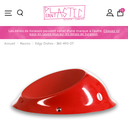
0
Les délais de livraison peuvent varier d'une marque à l'autre.
Cliquez ici
pour en savoir plus sur les délais de livraison
.
Accueil
Macros
Edgy Dishes - 360-490-DT