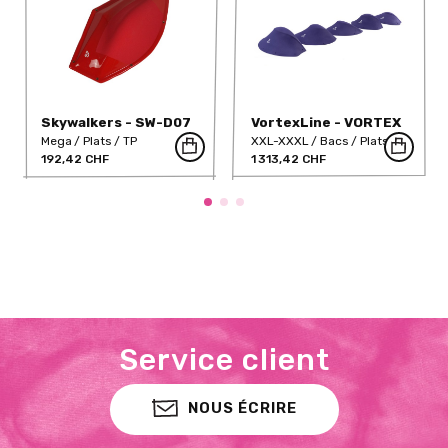
Skywalkers - SW-D07
VortexLine - VORTEX
Complete Series 1-5
Mega
Plats
TP
XXL-XXXL
Bacs
Plats
192,42 CHF
GRP
1 313,42 CHF
Service client
NOUS ÉCRIRE