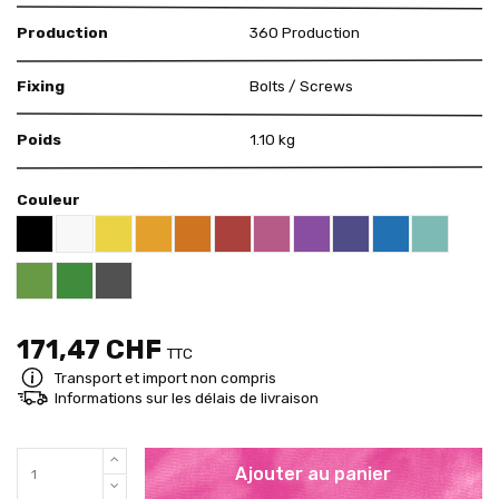
Production
360 Production
Fixing
Bolts / Screws
Poids
1.10 kg
Couleur
Black RAL 9005
White
Yellow RAL 1018
Deep Orange RAL 2011
Red RAL 3000
Pink RAL 4003
Violet RAL 4008
US Purple S4050 - 
Blue RAL 5015
Mint RAL 
Apricot Orange RAL 1033
Brigth Green RAL 6018
Pure Green RAL 6037
Grey RAL 7001
171,47 CHF
TTC
Transport et import non compris
Informations sur les délais de livraison
Ajouter au panier