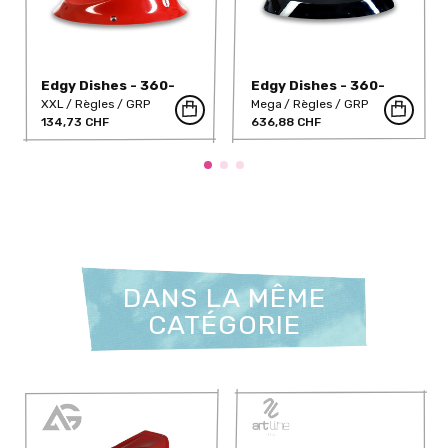
Edgy Dishes - 360-
Edgy Dishes - 360-
490-DT
481-DT
XXL
Règles
GRP
Mega
Règles
GRP
134,73 CHF
636,88 CHF
DANS LA MÊME
CATÉGORIE