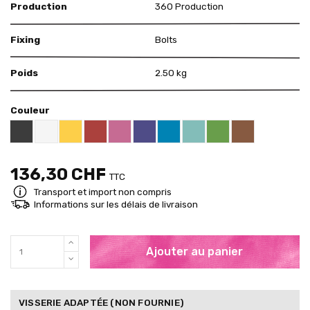
Production
360 Production
Fixing
Bolts
Poids
2.50 kg
Couleur
Black RAL 9005
White
Yellow RAL 1018
Red RAL 3000
Pink RAL 4003
US Purple S4050 - R60B/M
Blue RAL 5015
Mint RAL 6027
Brown RAL 80
Brigth Green RAL 60
136,30 CHF
TTC
Transport et import non compris
Informations sur les délais de livraison
Ajouter au panier
VISSERIE ADAPTÉE (NON FOURNIE)