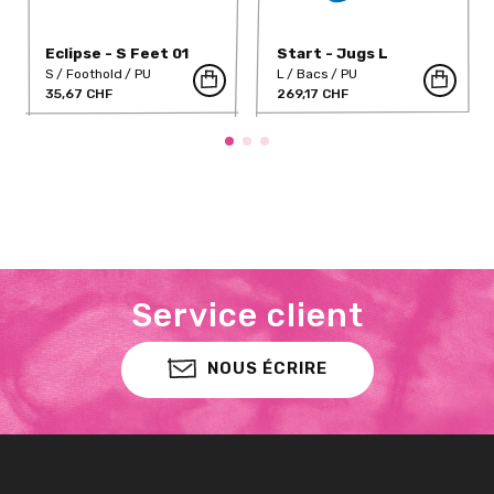
Eclipse - S Feet 01
Start - Jugs L
S
Foothold
PU
L
Bacs
PU
35,67 CHF
269,17 CHF
Service client
NOUS ÉCRIRE