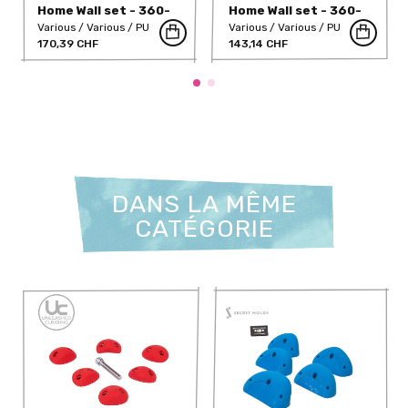
Home Wall set - 360-
Home Wall set - 360-
HWS-3
HWS-4
Various
Various
PU
Various
Various
PU
170,39 CHF
143,14 CHF
DANS LA MÊME
CATÉGORIE