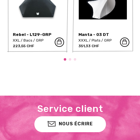
Rebel - L129-GRP
Manta - 03 DT
XXL
Bacs
GRP
XXXL
Plats
GRP
223,55 CHF
351,33 CHF
Service client
NOUS ÉCRIRE