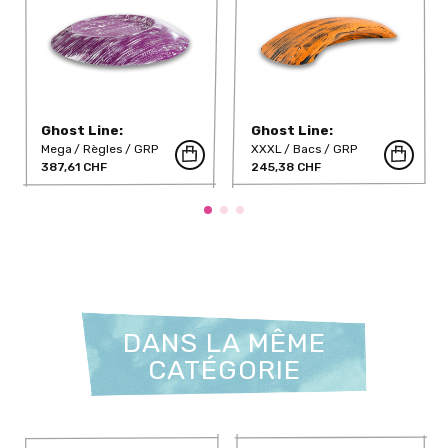
Ghost Line:
Ghost Line:
Bestsellers - 360-
Bestsellers - 360-
Mega
Règles
GRP
XXXL
Bacs
GRP
632-WI-DT
627
387,61 CHF
245,38 CHF
DANS LA MÊME
CATÉGORIE