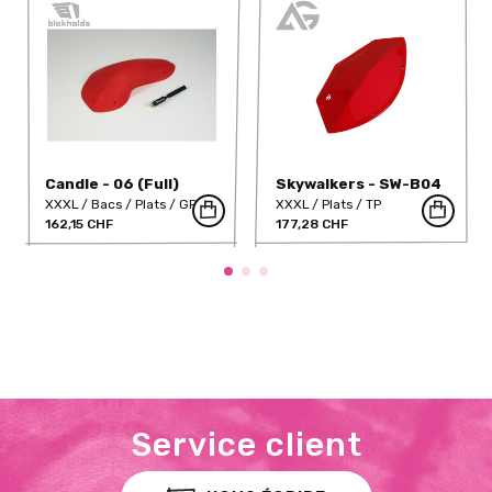
Candle - 06 (Full)
Skywalkers - SW-B04
(Dual)
XXXL
Bacs
Plats
GRP
XXXL
Plats
TP
162,15 CHF
177,28 CHF
Service client