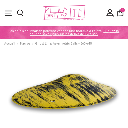
0
Les délais de livraison peuvent varier d'une marque à l'autre.
Cliquez ici
pour en savoir plus sur les délais de livraison
.
Accueil
Macros
Ghost Line: Asymmetric Balls - 360-615