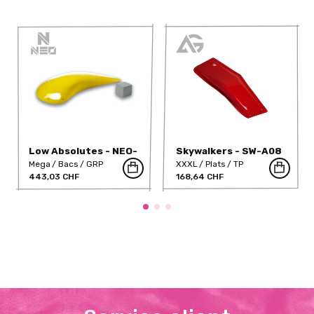
Low Absolutes - NEO-
Skywalkers - SW-A08
39-DT
(Dual)
Mega
Bacs
GRP
XXXL
Plats
TP
443,03 CHF
168,64 CHF