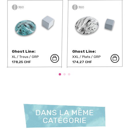
Ghost Line:
Ghost Line:
Asymmetric Balls -
Asymmetric Balls -
XL
Trous
GRP
XXL
Plats
GRP
360-611-DT
360-613-DT
178,25 CHF
174,27 CHF
DANS LA MÊME
CATÉGORIE