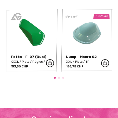
NOUVEAU
Fetta - F-07 (Dual)
Lump - Macro 02
(Dual)
XXXL
Plats
Règles
TP
XXL
Plats
TP
153,50 CHF
156,75 CHF