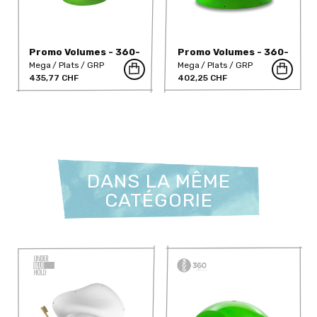
Promo Volumes - 360-
Promo Volumes - 360-
506
505
Mega
Plats
GRP
Mega
Plats
GRP
435,77 CHF
402,25 CHF
DANS LA MÊME
CATÉGORIE