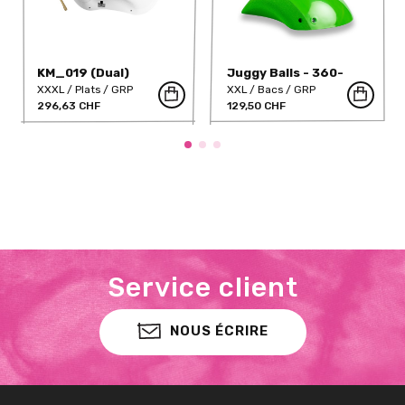
KM_019 (Dual)
Juggy Balls - 360-
318-DT
XXXL
Plats
GRP
XXL
Bacs
GRP
296,63 CHF
129,50 CHF
Service client
NOUS ÉCRIRE