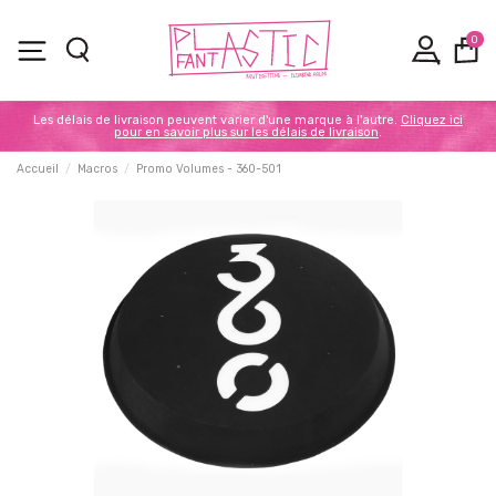
0
Les délais de livraison peuvent varier d'une marque à l'autre.
Cliquez ici
pour en savoir plus sur les délais de livraison
.
Accueil
Macros
Promo Volumes - 360-501