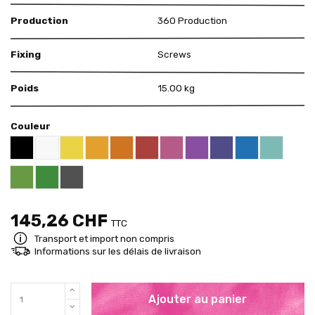
Production
360 Production
Fixing
Screws
Poids
15.00 kg
Couleur
Black RAL 9005
White
Yellow RAL 1018
Deep Orange RAL 2011
Red RAL 3000
Pink RAL 4003
Violet RAL 4008
US Purple S4050 - 
Blue RAL 5015
Mint RAL 
Apricot Orange RAL 1033
Brigth Green RAL 6018
Pure Green RAL 6037
Grey RAL 7001
145,26 CHF
TTC
Transport et import non compris
Informations sur les délais de livraison
Ajouter au panier