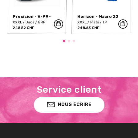
Precision - V-P9-
Horizon - Macro 22
GRP-DT
(Full)
XXXL
Bacs
GRP
XXXL
Plats
TP
248,52 CHF
248,63 CHF
Service client
NOUS ÉCRIRE