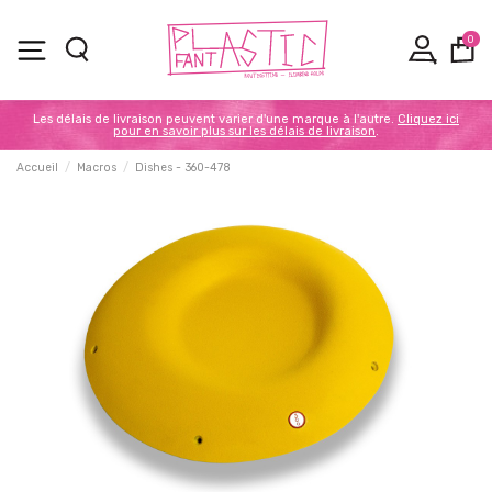
0
Les délais de livraison peuvent varier d'une marque à l'autre.
Cliquez ici
pour en savoir plus sur les délais de livraison
.
Accueil
Macros
Dishes - 360-478