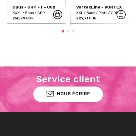
Opus - GRP FT - 002
VortexLine - VORTEX
11
XXXL
Bacs
GRP
XXL
Bacs
Plats
GRP
250,79 CHF
229,71 CHF
Service client
NOUS ÉCRIRE