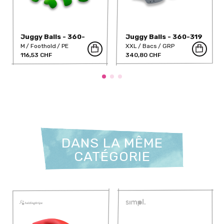
Juggy Balls - 360-
Juggy Balls - 360-319
315PE
M
Foothold
PE
XXL
Bacs
GRP
116,53 CHF
340,80 CHF
DANS LA MÊME
CATÉGORIE