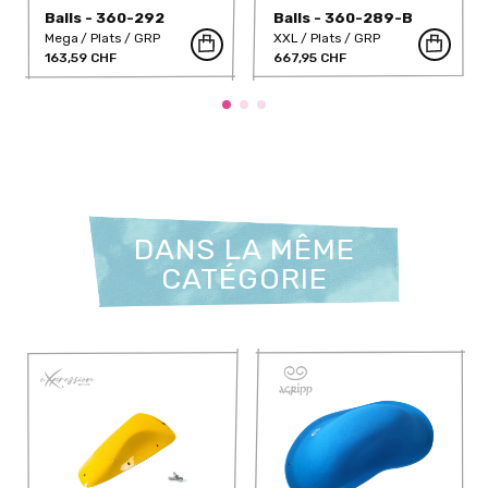
Balls - 360-292
Balls - 360-289-B
Mega
Plats
GRP
XXL
Plats
GRP
163,59 CHF
667,95 CHF
DANS LA MÊME
CATÉGORIE