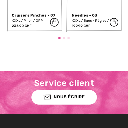
Cruisers Pinches - 07
Needles - 03
(Dual)
XXXL
Pinch
GRP
XXXL
Bacs
Règles
GRP
238,90 CHF
199,99 CHF
Service client
NOUS ÉCRIRE