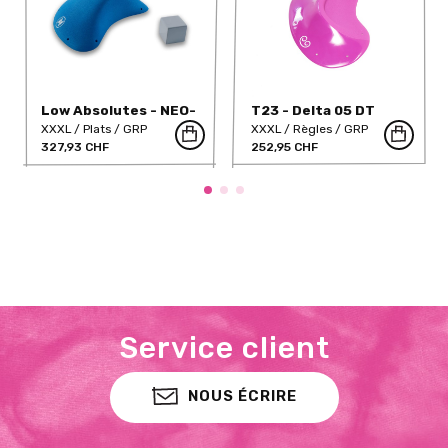
Low Absolutes - NEO-
T23 - Delta 05 DT
32
XXXL
Plats
GRP
XXXL
Règles
GRP
327,93 CHF
252,95 CHF
Service client
NOUS ÉCRIRE