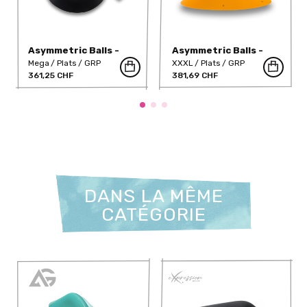
Asymmetric Balls -
Asymmetric Balls -
360-142-B
360-148
Mega
Plats
GRP
XXXL
Plats
GRP
361,25 CHF
381,69 CHF
DANS LA MÊME
CATÉGORIE