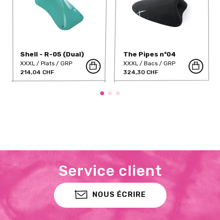
Shell - R-05 (Dual)
The Pipes n°04
(FULL)
XXXL
Plats
GRP
XXXL
Bacs
GRP
214,04 CHF
324,30 CHF
Service client
NOUS ÉCRIRE