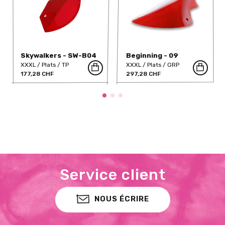
Skywalkers - SW-B04
Beginning - 09
(Dual)
XXXL
Plats
TP
XXXL
Plats
GRP
177,28 CHF
297,28 CHF
Service client
NOUS ÉCRIRE