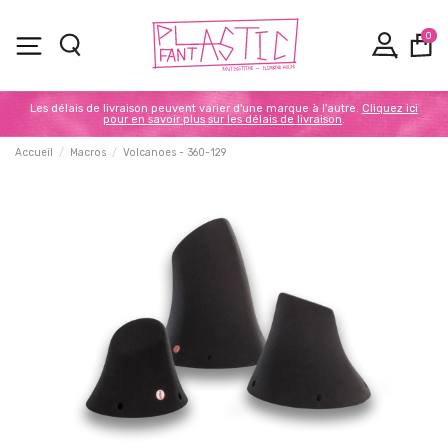
0
Les délais de livraison peuvent varier d'une marque à l'autre.
Cliquez ici
pour en savoir plus sur les délais de livraison
.
Accueil
Macros
Volcanoes - 360-129