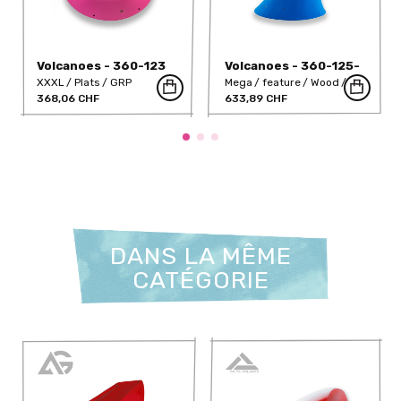
Volcanoes - 360-123
Volcanoes - 360-125-
WI
XXXL
Plats
GRP
Mega
feature
Wood
368,06 CHF
GRP
633,89 CHF
DANS LA MÊME
CATÉGORIE