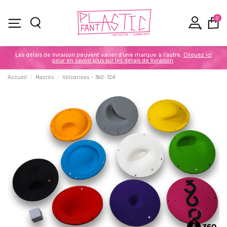
0
Les délais de livraison peuvent varier d'une marque à l'autre.
Cliquez ici
pour en savoir plus sur les délais de livraison
.
Accueil
Macros
Volcanoes - 360-124