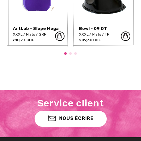
ArtLab - Slope Méga
Bowl - 09 DT
4 - 40° Ø 120 cm
XXXL
Plats
GRP
XXXL
Plats
TP
610,77 CHF
209,30 CHF
Service client
NOUS ÉCRIRE