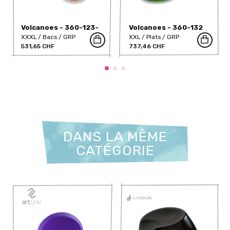
Volcanoes - 360-123-
Volcanoes - 360-132
DT
XXXL
Bacs
GRP
XXL
Plats
GRP
531,65 CHF
737,46 CHF
DANS LA MÊME
CATÉGORIE