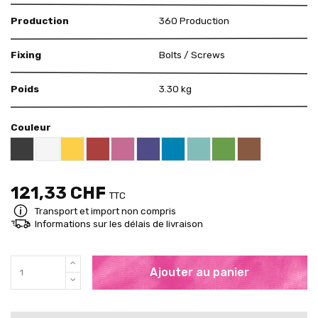
Production
360 Production
Fixing
Bolts / Screws
Poids
3.30 kg
Couleur
Black RAL 9005
White
Yellow RAL 1018
Red RAL 3000
Pink RAL 4003
US Purple S4050 - R60B/M
Blue RAL 5015
Mint RAL 6027
Brown RAL 80
Brigth Green RAL 60
121,33 CHF
TTC
Transport et import non compris
Informations sur les délais de livraison
Ajouter au panier