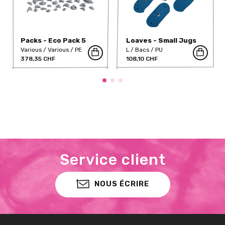
Packs - Eco Pack 5
Loaves - Small Jugs
Various
Various
PE
L
Bacs
PU
378,35 CHF
108,10 CHF
Service client
NOUS ÉCRIRE