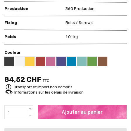
Production
360 Production
Fixing
Bolts / Screws
Poids
1.01 kg
Couleur
Black RAL 9005
White
Yellow RAL 1018
Red RAL 3000
Pink RAL 4003
US Purple S4050 - R60B/M
Blue RAL 5015
Mint RAL 6027
Brown RAL 80
Brigth Green RAL 60
84,52 CHF
TTC
Transport et import non compris
Informations sur les délais de livraison
Ajouter au panier