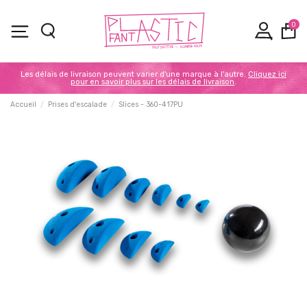
0
Les délais de livraison peuvent varier d'une marque à l'autre.
Cliquez ici
pour en savoir plus sur les délais de livraison
.
Accueil
Prises d'escalade
Slices - 360-417PU