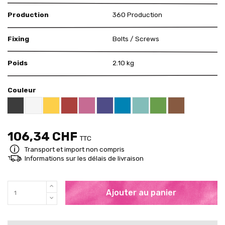
Production
360 Production
Fixing
Bolts / Screws
Poids
2.10 kg
Couleur
Black RAL 9005
White
Yellow RAL 1018
Red RAL 3000
Pink RAL 4003
US Purple S4050 - R60B/M
Blue RAL 5015
Mint RAL 6027
Brown RAL 80
Brigth Green RAL 60
106,34 CHF
TTC
Transport et import non compris
Informations sur les délais de livraison
Ajouter au panier