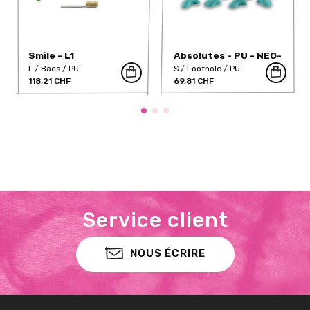
Smile - L1
Absolutes - PU - NEO-
42PU
L
Bacs
PU
S
Foothold
PU
118,21 CHF
69,81 CHF
Service client
NOUS ÉCRIRE