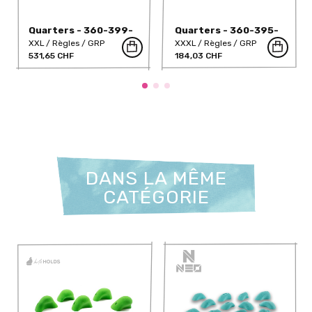
Quarters - 360-399-
Quarters - 360-395-
DT
DT
XXL
Règles
GRP
XXXL
Règles
GRP
531,65 CHF
184,03 CHF
DANS LA MÊME
CATÉGORIE