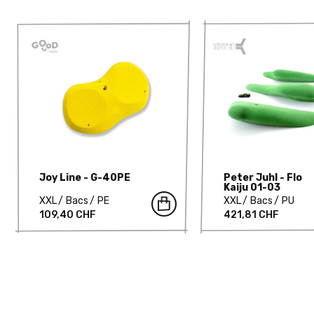
Joy Line - G-40PE
Peter Juhl - Flo
Kaiju 01-03
XXL
Bacs
PE
XXL
Bacs
PU
109,40 CHF
421,81 CHF