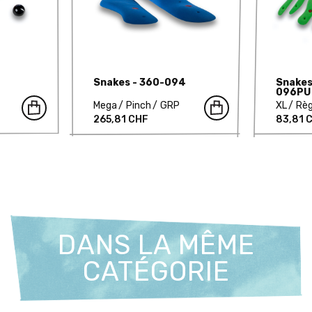
Snakes - 360-094
Snakes
096PU
Mega
Pinch
GRP
XL
Règ
265,81 CHF
83,81 
DANS LA MÊME
CATÉGORIE