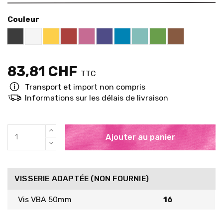
Couleur
Black RAL 9005
White
Yellow RAL 1018
Red RAL 3000
Pink RAL 4003
US Purple S4050 - R60B/M
Blue RAL 5015
Mint RAL 6027
Brown RAL 
Brigth Green RAL
83,81 CHF
TTC
Transport et import non compris
Informations sur les délais de livraison
Ajouter au panier
VISSERIE ADAPTÉE (NON FOURNIE)
Vis VBA 50mm
16