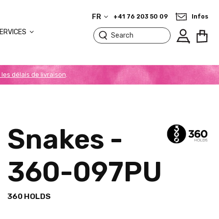
FR
+41 76 203 50 09
Infos
ERVICES
 les délais de livraison
.
Snakes -
360-097PU
360 HOLDS