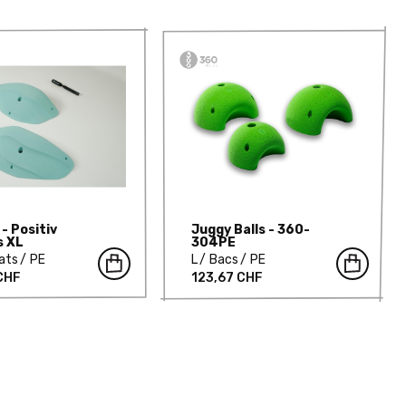
- Positiv
Juggy Balls - 360-
s XL
304PE
ats
PE
L
Bacs
PE
 CHF
123,67 CHF