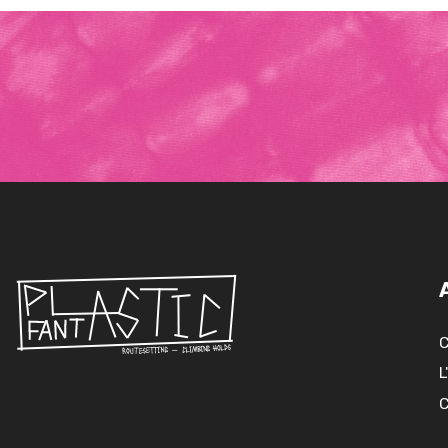
C
L
C