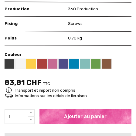
Production
360 Production
Fixing
Screws
Poids
0.70 kg
Couleur
Black RAL 9005
White
Yellow RAL 1018
Red RAL 3000
Pink RAL 4003
US Purple S4050 - R60B/M
Blue RAL 5015
Mint RAL 6027
Brown RAL 80
Brigth Green RAL 60
83,81 CHF
TTC
Transport et import non compris
Informations sur les délais de livraison
Ajouter au panier