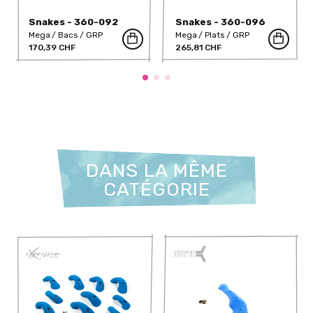
Snakes - 360-092
Snakes - 360-096
Mega
Bacs
GRP
Mega
Plats
GRP
170,39 CHF
265,81 CHF
DANS LA MÊME
CATÉGORIE