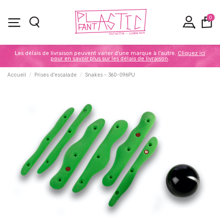
0
Les délais de livraison peuvent varier d'une marque à l'autre.
Cliquez ici
pour en savoir plus sur les délais de livraison
.
Accueil
Prises d'escalade
Snakes - 360-096PU