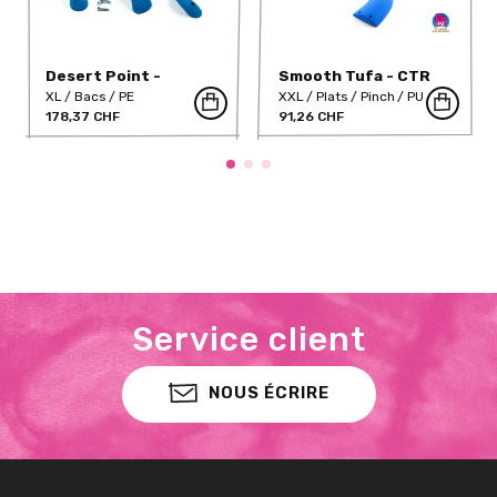
Desert Point -
Smooth Tufa - CTR
Bridges 1
Slopey 02
XL
Bacs
PE
XXL
Plats
Pinch
PU
178,37 CHF
91,26 CHF
Service client
NOUS ÉCRIRE