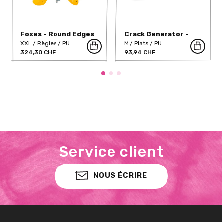
Foxes - Round Edges
Crack Generator -
XXL 1
S/WB-3-PU
XXL
Règles
PU
M
Plats
PU
324,30 CHF
93,94 CHF
Service client
NOUS ÉCRIRE