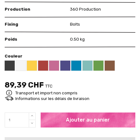
Production
360 Production
Fixing
Bolts
Poids
0.50 kg
Couleur
Black RAL 9005
White
Yellow RAL 1018
Red RAL 3000
Pink RAL 4003
US Purple S4050 - R60B/M
Blue RAL 5015
Mint RAL 6027
Brown RAL 80
Brigth Green RAL 60
89,39 CHF
TTC
Transport et import non compris
Informations sur les délais de livraison
Ajouter au panier