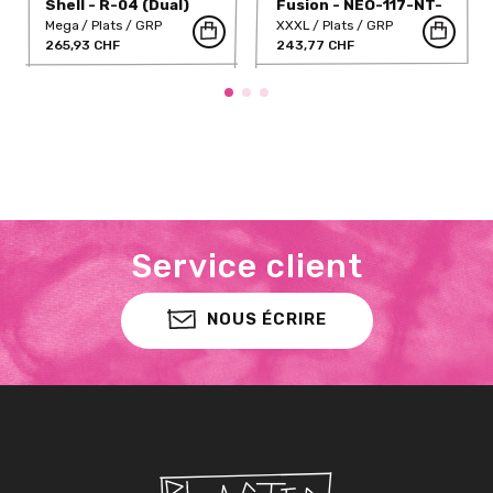
Shell - R-04 (Dual)
Fusion - NEO-117-NT-
GRP
Mega
Plats
GRP
XXXL
Plats
GRP
265,93 CHF
243,77 CHF
Service client
NOUS ÉCRIRE