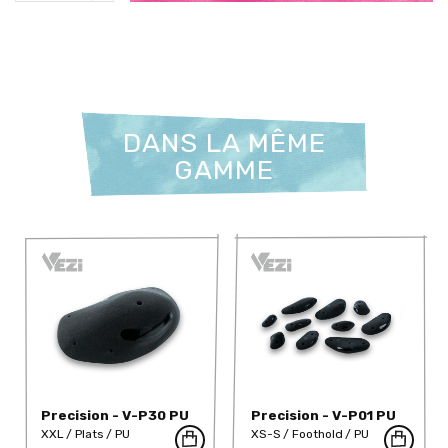
DANS LA MÊME
GAMME
Precision - V-P30 PU
Precision - V-P01 PU
XXL
Plats
PU
XS-S
Foothold
PU