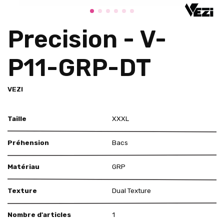
Precision - V-
P11-GRP-DT
VEZI
Taille
XXXL
Préhension
Bacs
Matériau
GRP
Texture
Dual Texture
Nombre d'articles
1