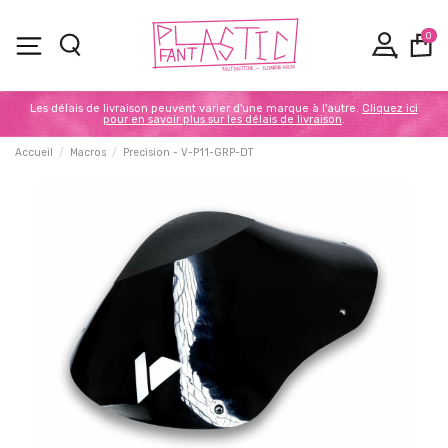
0
Les délais de livraison peuvent varier d'une marque à l'autre.
Cliquez ici
pour en savoir plus sur les délais de livraison
.
Accueil
Macros
Precision - V-P11-GRP-DT