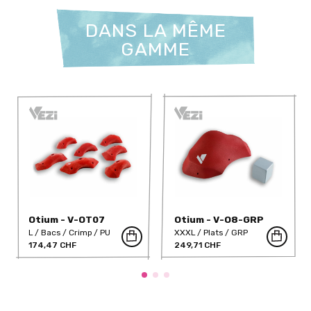
DANS LA MÊME
GAMME
Otium - V-OT07
Otium - V-O8-GRP
L
Bacs
Crimp
PU
XXXL
Plats
GRP
174,47 CHF
249,71 CHF