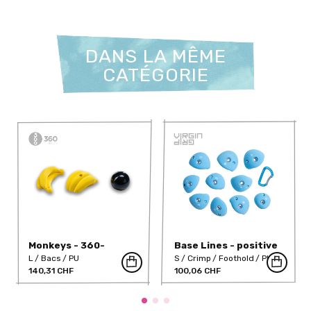
DANS LA MÊME
CATÉGORIE
Monkeys - 360-
Base Lines - positive
1053PU
crimps
L
Bacs
PU
S
Crimp
Foothold
PU
140,31 CHF
100,06 CHF