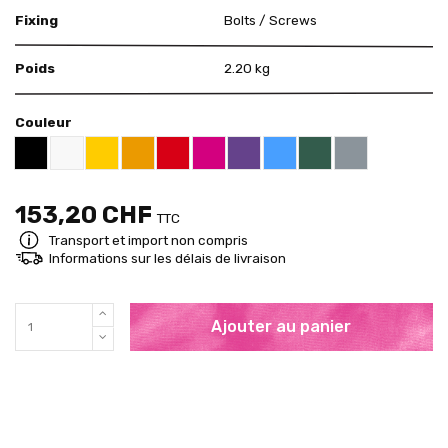
Fixing
Bolts / Screws
Poids
2.20 kg
Couleur
US White 12-01
US Yellow 15-12
US Orange 14-01
US Red 11-12
US Pink 11-26
US Purple 07-13
US Blue 13-01
US Green 16-16
US Grey 18-09
US Black 18-01
153,20 CHF
TTC
Transport et import non compris
Informations sur les délais de livraison
Ajouter au panier