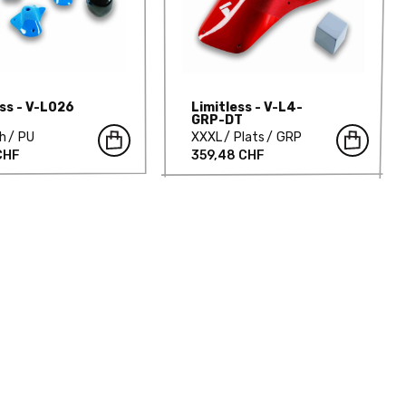
ess - V-L026
Limitless - V-L4-
GRP-DT
ch
PU
XXXL
Plats
GRP
 CHF
359,48 CHF