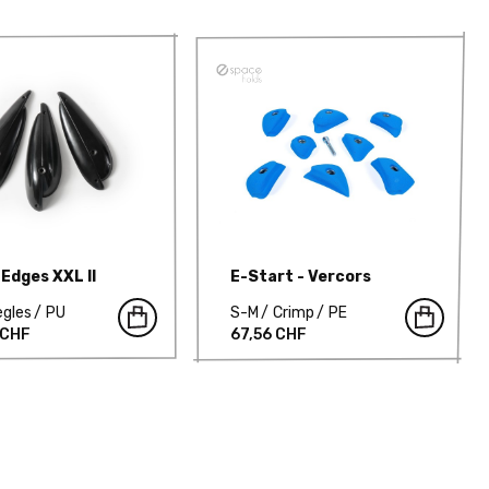
 Edges XXL II
E-Start - Vercors
ègles
PU
S-M
Crimp
PE
 CHF
67,56 CHF