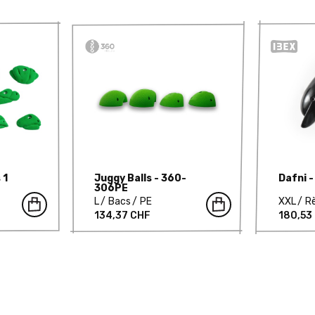
 1
Juggy Balls - 360-
Dafni -
306PE
L
Bacs
PE
XXL
R
134,37 CHF
180,53