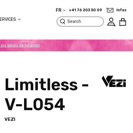
FR
+41 76 203 50 09
Infos
ERVICES
 les délais de livraison
.
Limitless -
V-L054
VEZI