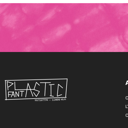
C
L
C