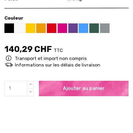
Couleur
US White 12-01
US Yellow 15-12
US Orange 14-01
US Red 11-12
US Pink 11-26
US Purple 07-13
US Blue 13-01
US Green 16-16
US Grey 18-
US Black 18-01
140,29 CHF
TTC
Transport et import non compris
Informations sur les délais de livraison
Ajouter au panier