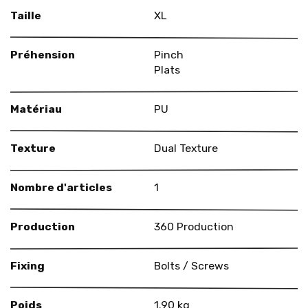
Taille
XL
Préhension
Pinch
Plats
Matériau
PU
Texture
Dual Texture
Nombre d'articles
1
Production
360 Production
Fixing
Bolts / Screws
Poids
1.90 kg