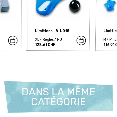
Limitless - V-L018
Limitl
XL
Règles
PU
M
Pin
128,61 CHF
116,91
DANS LA MÊME
CATÉGORIE