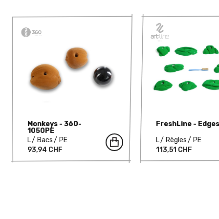
Monkeys - 360-
FreshLine - Edges
1050PE
L
Bacs
PE
L
Règles
PE
93,94 CHF
113,51 CHF