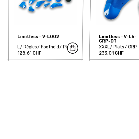
Limitless - V-L002
Limitless - V-L5-
GRP-DT
L
Règles
Foothold
PU
XXXL
Plats
GRP
128,61 CHF
233,01 CHF