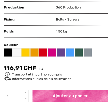
Production
360 Production
Fixing
Bolts / Screws
Poids
1.50 kg
Couleur
US White 12-01
US Yellow 15-12
US Orange 14-01
US Red 11-12
US Pink 11-26
US Purple 07-13
US Blue 13-01
US Green 16-16
US Grey 18-09
US Black 18-01
116,91 CHF
TTC
Transport et import non compris
Informations sur les délais de livraison
Ajouter au panier