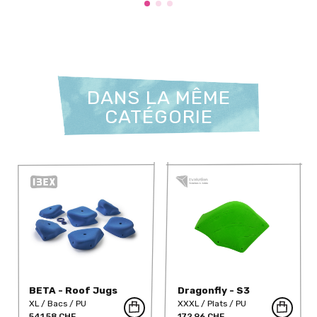
DANS LA MÊME
CATÉGORIE
BETA - Roof Jugs
Dragonfly - S3
Mega I PU
XL
Bacs
PU
XXXL
Plats
PU
541,58 CHF
172,96 CHF