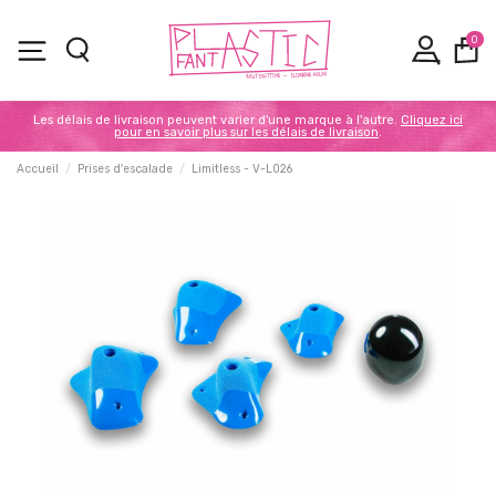
0
Les délais de livraison peuvent varier d'une marque à l'autre.
Cliquez ici
pour en savoir plus sur les délais de livraison
.
Accueil
Prises d'escalade
Limitless - V-L026