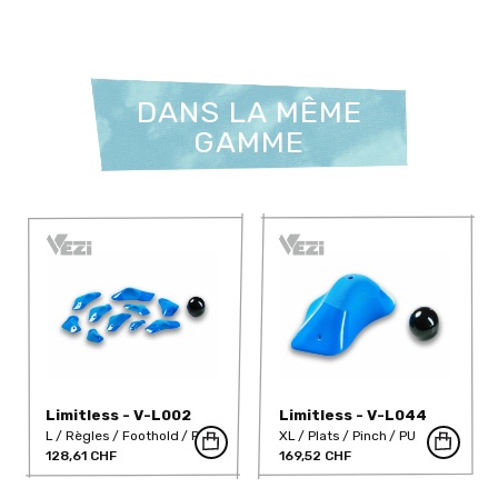
DANS LA MÊME
GAMME
Limitless - V-L002
Limitless - V-L044
L
Règles
Foothold
PU
XL
Plats
Pinch
PU
128,61 CHF
169,52 CHF