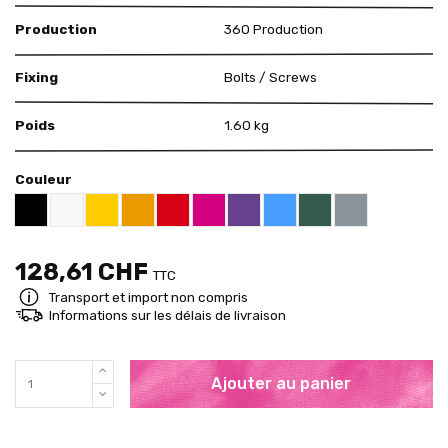
Production
360 Production
Fixing
Bolts / Screws
Poids
1.60 kg
Couleur
US White 12-01
US Yellow 15-12
US Orange 14-01
US Red 11-12
US Pink 11-26
US Purple 07-13
US Blue 13-01
US Green 16-16
US Grey 18-09
US Black 18-01
128,61 CHF
TTC
Transport et import non compris
Informations sur les délais de livraison
Ajouter au panier