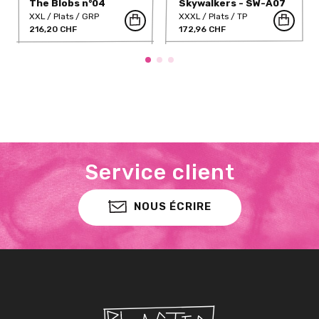
The Blobs n°04
Skywalkers - SW-A07
(DUAL)
(Dual)
XXL
Plats
GRP
XXXL
Plats
TP
216,20 CHF
172,96 CHF
Service client
NOUS ÉCRIRE