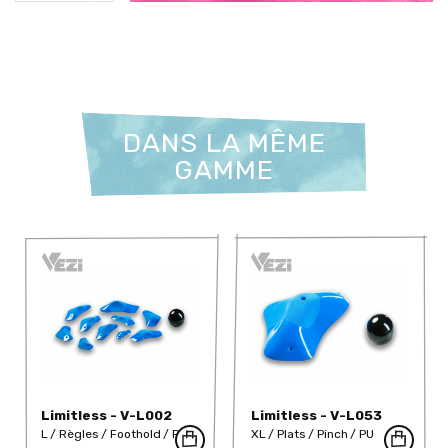
DANS LA MÊME
GAMME
Limitless - V-L002
Limitless - V-L053
L
Règles
Foothold
PU
XL
Plats
Pinch
PU