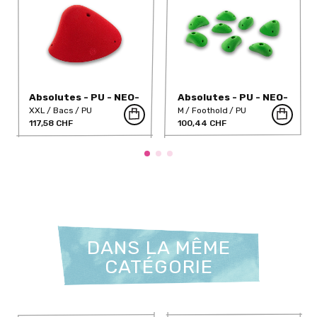
Absolutes - PU - NEO-
Absolutes - PU - NEO-
4PU
47PU
XXL
Bacs
PU
M
Foothold
PU
117,58 CHF
100,44 CHF
DANS LA MÊME
CATÉGORIE