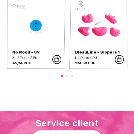
No Wood - 09
BleauLine - Slopers 1
(PU)
XL
Trous
PU
L
Plats
PU
45,94 CHF
194,58 CHF
Service client