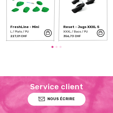
FreshLine - Mini
Reset - Jugs XXXL 5
Slopers (PU)
L
Plats
PU
XXXL
Bacs
PU
227,01 CHF
356,73 CHF
Service client
NOUS ÉCRIRE