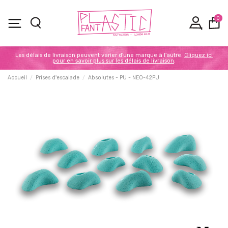
0
Les délais de livraison peuvent varier d'une marque à l'autre.
Cliquez ici
pour en savoir plus sur les délais de livraison
.
Accueil
Prises d'escalade
Absolutes - PU - NEO-42PU