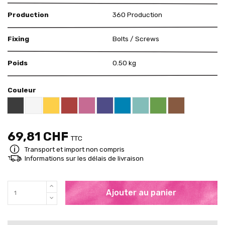
Production
360 Production
Fixing
Bolts / Screws
Poids
0.50 kg
Couleur
Black RAL 9005
White
Yellow RAL 1018
Red RAL 3000
Pink RAL 4003
US Purple S4050 - R60B/M
Blue RAL 5015
Mint RAL 6027
Brown RAL 80
Brigth Green RAL 60
69,81 CHF
TTC
Transport et import non compris
Informations sur les délais de livraison
Ajouter au panier