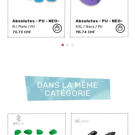
Absolutes - PU - NEO-
Absolutes - PU - NEO-
34PU
3PU
M
Plats
PU
XXL
Bacs
PU
70,73 CHF
115,74 CHF
DANS LA MÊME
CATÉGORIE